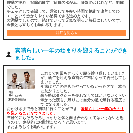
膵臓の疲れ、腎臓の疲労、背骨のゆがみ、骨盤のねじれなど、的確
でした。
チェックして確認して、調節してを短い時間で施術で改善してゆ
く、という分かりやすい納得できる進め方です。
大満足でしたので、続けていって元気な明るい毎日にしたいです。
今後とも宜しくお願い致します。
詳細を見る »
素晴らしい一年の始まりを迎えることができ
ました。
これまで何回もぎっくり腰を繰り返していました
が、新年を迎える直前の年末になって再発してし
まいました。
年末はどこのお店もやっていなかったので、本当
に助かりました。
K様
来た時はタクシーを使わなくてはいけないくらい
男性 60代
辛かった腰も、帰りには自分の足で帰れる程度ま
東京都板橋区
でになりました。
おかげさまで孫と初詣に行くことができ、
素晴らしい一年の始まり
を迎えることができました。
年齢的にもそろそろしっかりと体と向き合わなくてはいけないと思
うので、定期的にお世話になろうと思います。
またよろしくお願いします。