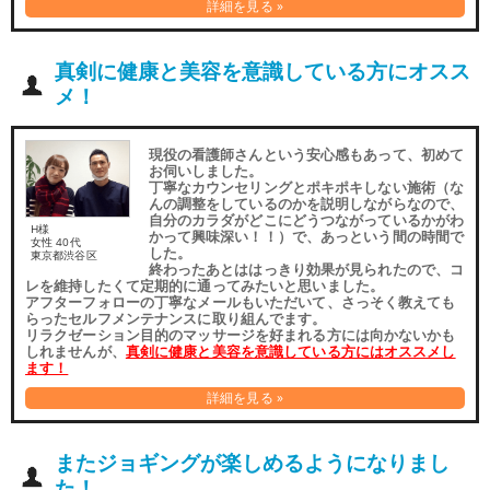
詳細を見る »
真剣に健康と美容を意識している方にオスス
メ！
現役の看護師さんという安心感もあって、初めて
お伺いしました。
丁寧なカウンセリングとポキポキしない施術（な
んの調整をしているのかを説明しながらなので、
自分のカラダがどこにどうつながっているかがわ
H様
かって興味深い！！）で、あっという間の時間で
女性 40代
した。
東京都渋谷区
終わったあとははっきり効果が見られたので、コ
レを維持したくて定期的に通ってみたいと思いました。
アフターフォローの丁寧なメールもいただいて、さっそく教えても
らったセルフメンテナンスに取り組んでます。
リラクゼーション目的のマッサージを好まれる方には向かないかも
しれませんが、
真剣に健康と美容を意識している方にはオススメし
ます！
詳細を見る »
またジョギングが楽しめるようになりまし
た！