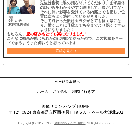
先生は親切に私の話を聞いてくださり、まず身体
のゆがみをわかりやすく説明して、腰だけでなく
それに伴い影響を受けている内臓までも正しい位
置に戻るよう施術していただきました。
K様
そして終わった後はカラダがとても軽く楽にな
女性 40代
東京都世田谷区
り、驚くことに呼吸までも今までより深くできる
ようになりました！
もちろん、
腰の痛みもとても楽になりました！
こんなに効果が感じられたのは初めてだったので、この状態をキー
プできるようまた伺おうと思っています。
詳細を見る »
ホーム
お問合せ
地図／行き方
整体サロン ハンプ-HUMP-
〒121-0824 東京都足立区西伊興1-18-6 ルトゥール大師北202
Copyright (C) 2017 - 2026
All Rights Reserved.
整体サロン ハンプ-HUMP-