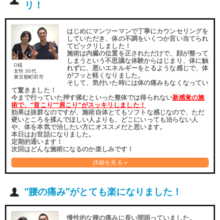
リ！
はじめにマンツーマンで丁寧にカウンセリングを
していただき、体の不調をいくつか言い当てられ
てビックリしました！
施術は内臓の位置を正されただけで、顔が整って
しまうという不思議な体験からはじまり、体に触
O様
れずに、悪いエネルギーをとるような感じで、体
女性 30代
がフッと軽くなりました。
東京都町田市
そして、気付いた時には体の痛みもなくなってい
て驚きました！
今まで行っていた押す揉むといった整体では得られない
新感覚の施
術で、”首こり””肩こり”がスッキリしました！
効果は抜群なのですが、施術自体とてもソフトな感じなので、ただ
硬いところを揉んでほしい人よりも、どこにいっても治らない人
や、体を本気で治したい方にオススメだと思います。
本日はお世話になりました。
定期的通います！
次回はどんな施術になるのか楽しみです！
詳細を見る »
”腰の痛み”がとても楽になりました！
慢性的な腰の痛みに長い間困っていました。