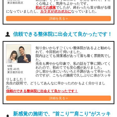
東京都目黒区
く心地よく、気持ちよかったです。
初めての感覚
でしたが、終わったら首が曲がる様
になっていましたし、
カラダがポカポカに
なっていました。
詳細を見る »
信頼できる整体院に出会えて良かったです！
知り合いからすごくいい整体院があるよと勧めら
れて、今回初めて伺いました。
院内はとても清潔感があって落ち着く雰囲気でし
た。
先生も爽やかな印象で、私の話を丁寧に聞いてく
M様
れたので、初めてでも安心感がありました。
女性 40代
少し前から体にいろいろと不調があって辛かった
東京都渋谷区
のですが、こちらの施術で久しぶりに体がスッキ
リしました！
先生の説明で、どうしてあんなに辛かったのかもよく分かりまし
た。
信頼のできる整体院に出会えて良かったです！
詳細を見る »
新感覚の施術で、”首こり””肩こり”がスッキ