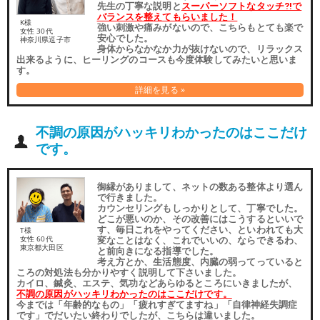
先生の丁寧な説明と
スーパーソフトなタッチ⁈で
バランスを整えてもらいました！
K様
強い刺激や痛みがないので、こちらもとても楽で
女性 30代
安心でした。
神奈川県逗子市
身体からなかなか力が抜けないので、リラックス
出来るように、ヒーリングのコースも今度体験してみたいと思いま
す。
詳細を見る »
不調の原因がハッキリわかったのはここだけ
です。
御縁がありまして、ネットの数ある整体より選ん
で行きました。
カウンセリングもしっかりとして、丁寧でした。
どこが悪いのか、その改善にはこうするといいで
す、毎日これをやってください、といわれても大
T様
変なことはなく、これでいいの、ならできるわ、
女性 60代
東京都大田区
と前向きになる指導でした。
考え方とか、生活態度、内臓の弱ってっていると
ころの対処法も分かりやすく説明して下さいました。
カイロ、鍼灸、エステ、気功などあらゆるところにいきましたが、
不調の原因がハッキリわかったのはここだけです。
今までは「年齢的なもの」「疲れすぎてますね」「自律神経失調症
です」でだいたい終わりでしたが、こちらは違いました。