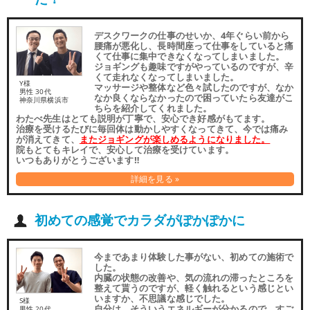
デスクワークの仕事のせいか、4年ぐらい前から
腰痛が悪化し、長時間座って仕事をしていると痛
くて仕事に集中できなくなってしまいました。
ジョギングも趣味ですがやっているのですが、辛
くて走れなくなってしまいました。
Y様
マッサージや整体など色々試したのですが、なか
男性 30代
なか良くならなかったので困っていたら友達がこ
神奈川県横浜市
ちらを紹介してくれました。
わたべ先生はとても説明が丁寧で、安心でき好感がもてます。
治療を受けるたびに毎回体は動かしやすくなってきて、今では痛み
が消えてきて、
またジョギングが楽しめるようになりました。
院もとてもキレイで、安心して治療を受けています。
いつもありがとうございます‼︎
詳細を見る »
初めての感覚でカラダがぽかぽかに
今まであまり体験した事がない、初めての施術で
した。
内臓の状態の改善や、気の流れの滞ったところを
整えて貰うのですが、軽く触れるという感じとい
いますか、不思議な感じでした。
S様
自分は、そういうエネルギーが分かるので、すご
男性 20代