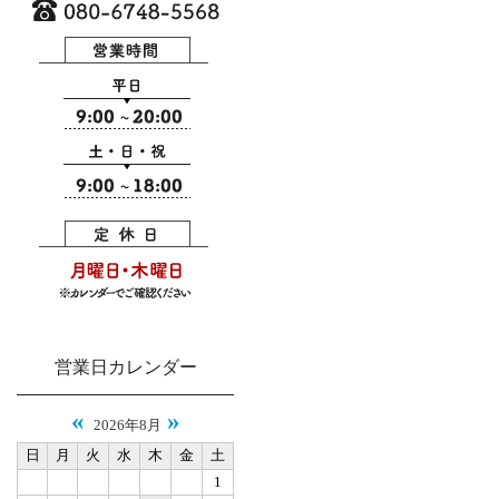
営業日カレンダー
«
»
2026年8月
日
月
火
水
木
金
土
1