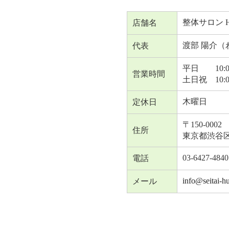
整体サロン H
店舗名
渡部 陽介（
代表
平日 10:00
営業時間
土日祝 10:0
木曜日
定休日
〒150-0002
住所
東京都渋谷区
03-6427-4840
電話
info@seitai-
メール